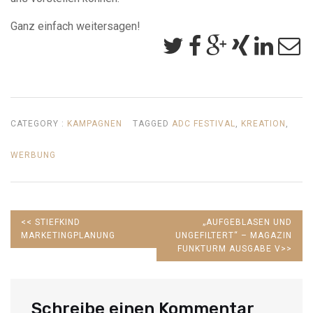
Ganz einfach weitersagen!
CATEGORY :
KAMPAGNEN
TAGGED
ADC FESTIVAL
,
KREATION
,
WERBUNG
PREVIOUS
NEXT
<<
STIEFKIND
„AUFGEBLASEN UND
POST:
POST:
MARKETINGPLANUNG
UNGEFILTERT“ – MAGAZIN
FUNKTURM AUSGABE V
>>
Schreibe einen Kommentar