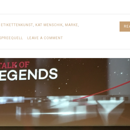
D
ETIKETTENKUNST
,
KAT MENSCHIK
,
MARKE
,
RE
ON
SPREEQUELL
LEAVE A COMMENT
WILLST
DU
MEIN
FREUND
SEIN?