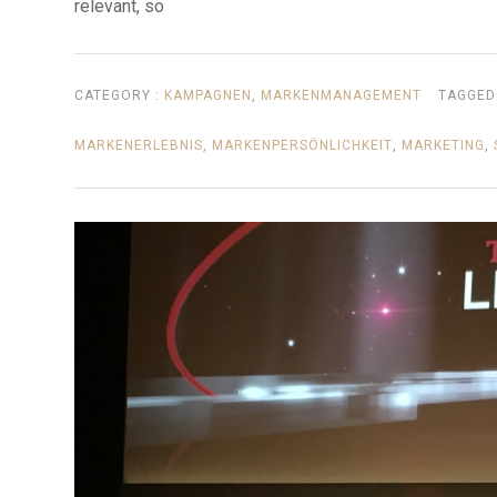
relevant, so
CATEGORY :
KAMPAGNEN
,
MARKENMANAGEMENT
TAGGE
MARKENERLEBNIS
,
MARKENPERSÖNLICHKEIT
,
MARKETING
,